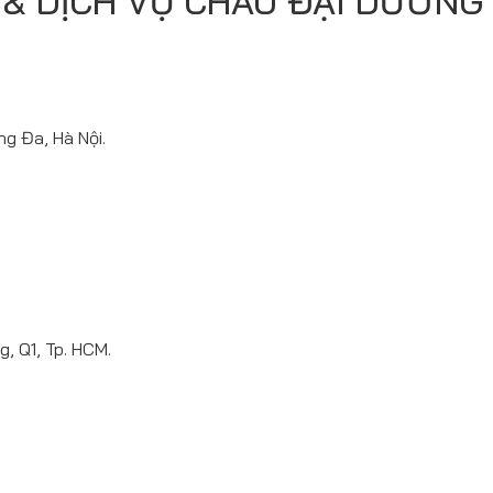
& DỊCH VỤ CHÂU ĐẠI DƯƠNG 
g Đa, Hà Nội.
, Q1, Tp. HCM.