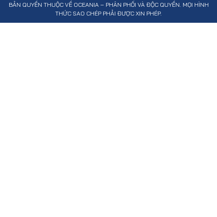
BẢN QUYỀN THUỘC VỀ OCEANIA – PHÂN PHỐI VÀ ĐỘC QUYỀN. MỌI HÌNH
THỨC SAO CHÉP PHẢI ĐƯỢC XIN PHÉP.