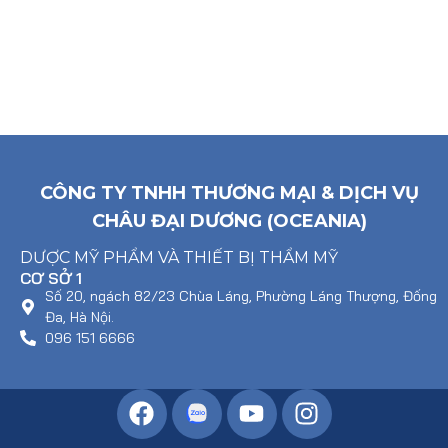
CÔNG TY TNHH THƯƠNG MẠI & DỊCH VỤ
CHÂU ĐẠI DƯƠNG (OCEANIA)
DƯỢC MỸ PHẨM VÀ THIẾT BỊ THẨM MỸ
CƠ SỞ 1
Số 20, ngách 82/23 Chùa Láng, Phường Láng Thượng, Đống
Đa, Hà Nội.
096 151 6666