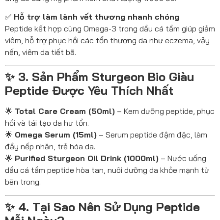
✅
Hỗ trợ làm lành vết thương nhanh chóng
Peptide kết hợp cùng Omega-3 trong dầu cá tầm giúp giảm
viêm, hỗ trợ phục hồi các tổn thương da như eczema, vảy
nến, viêm da tiết bã.
✨ 3. Sản Phẩm Sturgeon Bio Giàu
Peptide Được Yêu Thích Nhất
🌟
Total Care Cream (50ml)
– Kem dưỡng peptide, phục
hồi và tái tạo da hư tổn.
🌟
Omega Serum (15ml)
– Serum peptide đậm đặc, làm
đầy nếp nhăn, trẻ hóa da.
🌟
Purified Sturgeon Oil Drink (1000ml)
– Nước uống
dầu cá tầm peptide hòa tan, nuôi dưỡng da khỏe mạnh từ
bên trong.
✨ 4. Tại Sao Nên Sử Dụng Peptide