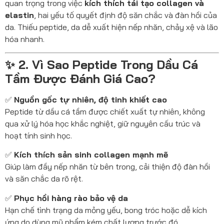
quan trọng trong việc
kích thích tái tạo collagen và
elastin
, hai yếu tố quyết định độ săn chắc và đàn hồi của
da. Thiếu peptide, da dễ xuất hiện nếp nhăn, chảy xệ và lão
hóa nhanh.
✨ 2. Vì Sao Peptide Trong Dầu Cá
Tầm Được Đánh Giá Cao?
✅
Nguồn gốc tự nhiên, độ tinh khiết cao
Peptide từ dầu cá tầm được chiết xuất tự nhiên, không
qua xử lý hóa học khắc nghiệt, giữ nguyên cấu trúc và
hoạt tính sinh học.
✅
Kích thích sản sinh collagen mạnh mẽ
Giúp làm đầy nếp nhăn từ bên trong, cải thiện độ đàn hồi
và săn chắc da rõ rệt.
✅
Phục hồi hàng rào bảo vệ da
Hạn chế tình trạng da mỏng yếu, bong tróc hoặc dễ kích
ứng do dùng mỹ phẩm kém chất lượng trước đó.