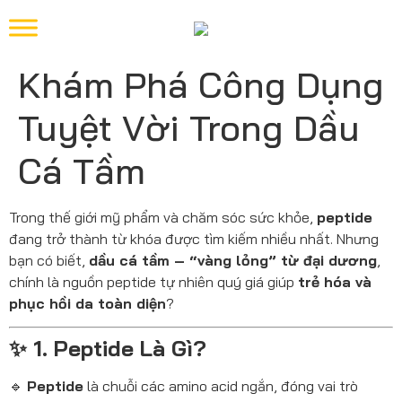
Khám Phá Công Dụng
Tuyệt Vời Trong Dầu
Cá Tầm
Trong thế giới mỹ phẩm và chăm sóc sức khỏe,
peptide
đang trở thành từ khóa được tìm kiếm nhiều nhất. Nhưng
bạn có biết,
dầu cá tầm – “vàng lỏng” từ đại dương
,
chính là nguồn peptide tự nhiên quý giá giúp
trẻ hóa và
phục hồi da toàn diện
?
✨ 1. Peptide Là Gì?
🔹
Peptide
là chuỗi các amino acid ngắn, đóng vai trò