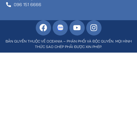
096 151 6666
BẢN QUYỀN THUỘC VỀ OCEANIA – PHÂN PHỐI VÀ ĐỘC QUYỀN. MỌI HÌNH
THỨC SAO CHÉP PHẢI ĐƯỢC XIN PHÉP.