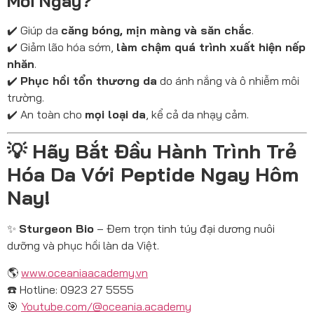
Mỗi Ngày?
✔️ Giúp da
căng bóng, mịn màng và săn chắc
.
✔️ Giảm lão hóa sớm,
làm chậm quá trình xuất hiện nếp
nhăn
.
✔️
Phục hồi tổn thương da
do ánh nắng và ô nhiễm môi
trường.
✔️ An toàn cho
mọi loại da
, kể cả da nhạy cảm.
💡 Hãy Bắt Đầu Hành Trình Trẻ
Hóa Da Với Peptide Ngay Hôm
Nay!
✨
Sturgeon Bio
– Đem trọn tinh túy đại dương nuôi
dưỡng và phục hồi làn da Việt.
🌎
www.oceaniaacademy.vn
☎️ Hotline: 0923 27 5555
🎯
Youtube.com/@oceania.academy