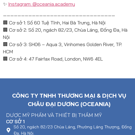
✨
Instagram: @oceania.academy
———————————————————————————————
🏢 Cơ sở 1: Số 60 Tuệ Tĩnh, Hai Bà Trưng, Hà Nội
🏢 Cơ sở 2: Số 20, ngách 82/23, Chùa Láng, Đống Đa, Hà
Nội
🏢 Cơ sở 3: SH06 – Aqua 3, Vinhomes Golden River, TP.
HCM
🏢 Cơ sở 4: 47 Fairfax Road, London, NW6 4EL
CÔNG TY TNHH THƯƠNG MẠI & DỊCH VỤ
CHÂU ĐẠI DƯƠNG (OCEANIA)
DƯỢC MỸ PHẨM VÀ THIẾT BỊ THẨM MỸ
CƠ SỞ 1
Số 20, ngách 82/23 Chùa Láng, Phường Láng Thượng, Đống
Đa, Hà Nội.